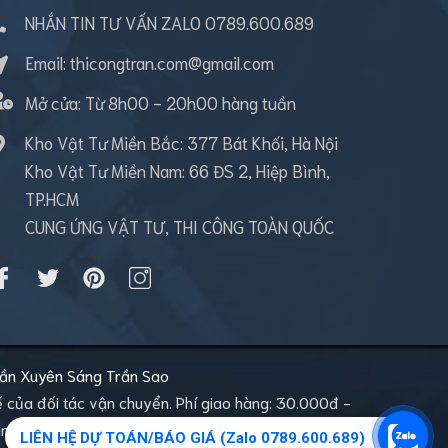
NHẮN TIN TƯ VẤN ZALO 0789.600.689
Email:
thicongtran.com@gmail.com
Mở cửa:
Từ 8h00 - 20h00 hàng tuần
Kho Vật Tư Miền Bắc: 377 Bát Khối, Hà Nội
Kho Vật Tư Miền Nam: 66 ĐS 2, Hiệp Bình,
TP.HCM
CUNG ỨNG VẬT TƯ, THI CÔNG TOÀN QUỐC
ần Xuyên Sáng
Trần Sao
tế của đối tác vận chuyển. Phí giao hàng: 30.000đ -
ng hoặc chuyển khoản trước khi nhận hàng | Đổi trả:
LIÊN HỆ DỰ TOÁN/BÁO GIÁ (Zalo 0789.600.689)