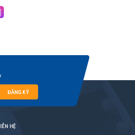
ờ
ĐĂNG KÝ
IÊN HỆ