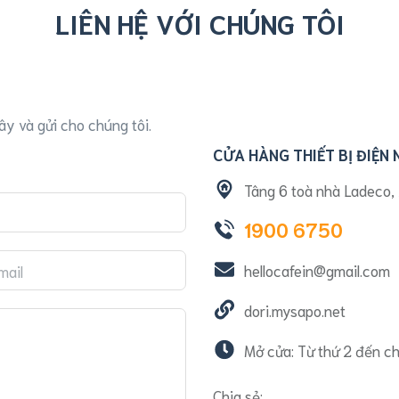
LIÊN HỆ VỚI CHÚNG TÔI
ây và gửi cho chúng tôi.
CỬA HÀNG THIẾT BỊ ĐIỆN
Tâng 6 toà nhà Ladeco, 
1900 6750
hellocafein@gmail.com
dori.mysapo.net
Mở cửa: Từ thứ 2 đến c
Chia sẻ: